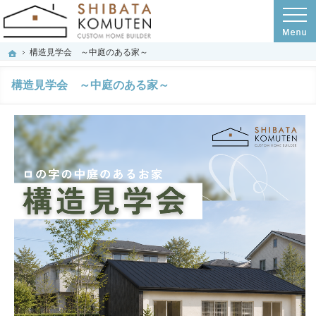
プロの目線からご提案。岐阜市・羽島市・羽島郡の注文住宅・新築戸建てを手がけ
岐阜市・羽島市・羽島郡の注文住宅・新築戸建てを手がける工務店のシバタ工務店
構造見学会 ～中庭のある家～
ホーム
構造見学会 ～中庭のある家～